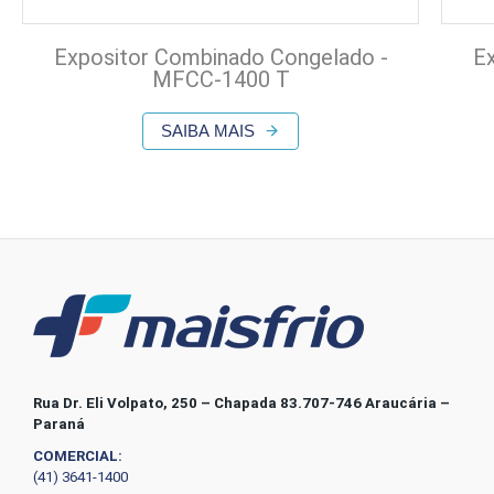
Expositor Combinado Congelado -
E
MFCC-1400 T
SAIBA MAIS
Rua Dr. Eli Volpato, 250 – Chapada 83.707-746 Araucária –
Paraná
COMERCIAL:
(41) 3641-1400